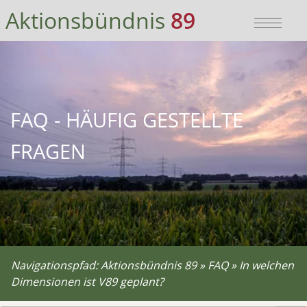
Bitte wählen Sie:
Sie sind hier:
Aktionsbündnis
89
zur Hauptnavigation
Aktionsbündnis 89
»
Hauptnavigation überspringen
FAQ
»
zum Hauptinhalt
In welchen Dimensionen ist V89 gepla
zum Inhaltsverzeichnis
FAQ - HÄUFIG GESTELLTE
FRAGEN
Navigationspfad:
Aktionsbündnis 89
»
FAQ
»
In welchen
Dimensionen ist V89 geplant?