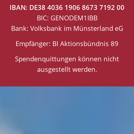
IBAN: DE38 4036 1906 8673 7192 00
BIC: GENODEM1IBB
Bank: Volksbank im Münsterland eG
Empfänger: BI Aktionsbündnis 89
Spendenquittungen können nicht
ausgestellt werden.