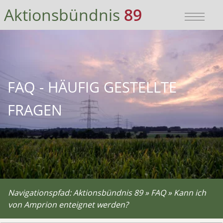
Bitte wählen Sie:
Sie sind hier:
Aktionsbündnis
89
zur Hauptnavigation
Aktionsbündnis 89
»
Hauptnavigation überspringen
FAQ
»
zum Hauptinhalt
Kann ich von Amprion enteignet werd
zum Inhaltsverzeichnis
FAQ - HÄUFIG GESTELLTE
FRAGEN
Navigationspfad:
Aktionsbündnis 89
»
FAQ
»
Kann ich
von Amprion enteignet werden?