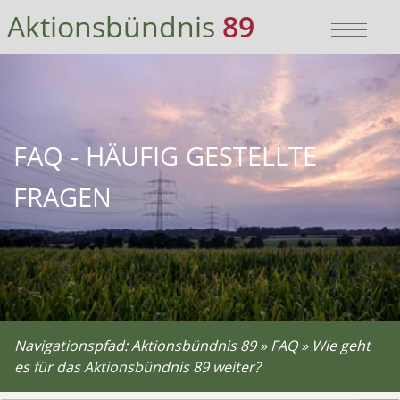
Bitte wählen Sie:
Sie sind hier:
Aktionsbündnis
89
zur Hauptnavigation
Aktionsbündnis 89
»
Hauptnavigation überspringen
FAQ
»
zum Hauptinhalt
Wie geht es für das Aktionsbündnis 89
zum Inhaltsverzeichnis
FAQ - HÄUFIG GESTELLTE
FRAGEN
Navigationspfad:
Aktionsbündnis 89
»
FAQ
»
Wie geht
es für das Aktionsbündnis 89 weiter?